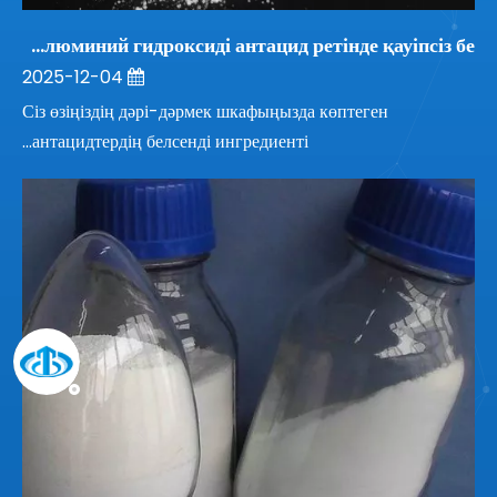
Алюминий гидроксиді антацид ретінде қауіпсіз бе?
2025-12-04
Сіз өзіңіздің дәрі-дәрмек шкафыңызда көптеген
антацидтердің белсенді ингредиенті...