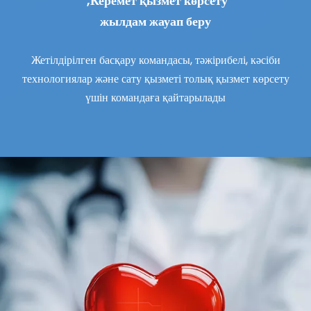
Керемет қызмет көрсету,
жылдам жауап беру
Жетілдірілген басқару командасы, тәжірибелі, кәсіби
технологиялар және сату қызметі толық қызмет көрсету
үшін командаға қайтарылады