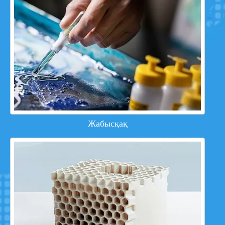
Жабысқақ