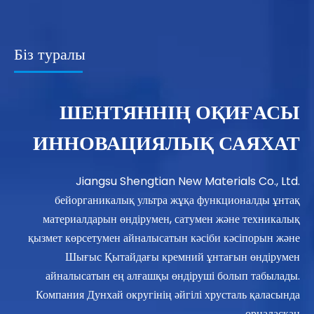
Біз туралы
ШЕНТЯННІҢ ОҚИҒАСЫ
ИННОВАЦИЯЛЫҚ САЯХАТ
Jiangsu Shengtian New Materials Co., Ltd.
бейорганикалық ультра жұқа функционалды ұнтақ
материалдарын өндірумен, сатумен және техникалық
қызмет көрсетумен айналысатын кәсіби кәсіпорын және
Шығыс Қытайдағы кремний ұнтағын өндірумен
айналысатын ең алғашқы өндіруші болып табылады.
Компания Дунхай округінің әйгілі хрусталь қаласында
орналасқан...