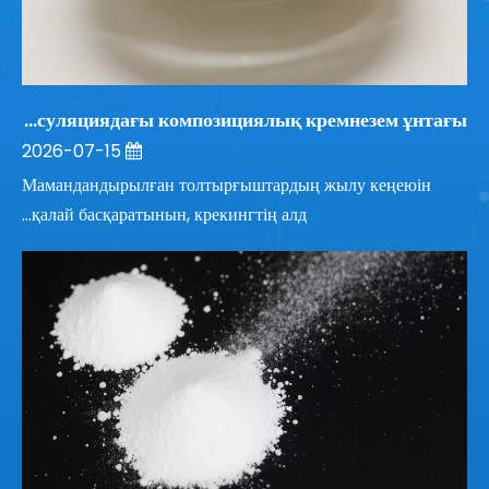
Эпоксидті инкапсуляциядағы композициялық кремнезем ұнтағы
2026-07-15
Мамандандырылған толтырғыштардың жылу кеңеюін
қалай басқаратынын, крекингтің алд...