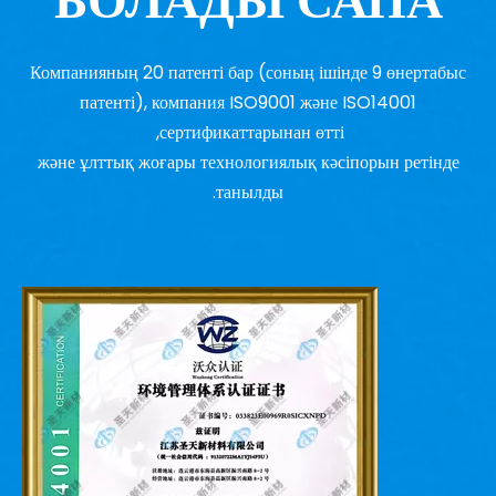
БОЛАДЫ САПА
Компанияның 20 патенті бар (соның ішінде 9 өнертабыс
патенті), компания ISO9001 және ISO14001
сертификаттарынан өтті,
және ұлттық жоғары технологиялық кәсіпорын ретінде
танылды.