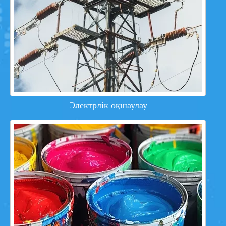
Электрлік оқшаулау