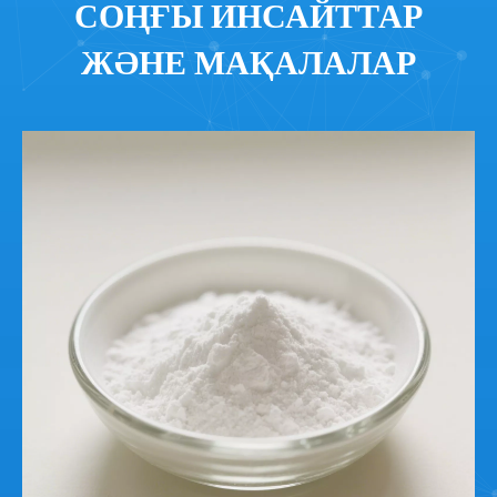
СОҢҒЫ ИНСАЙТТАР
ЖӘНЕ МАҚАЛАЛАР