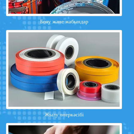
Бояу және жабындар
Жылу өнеркәсібі