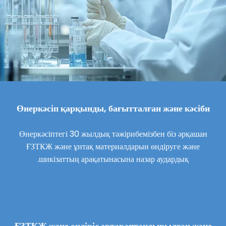
Өнеркәсіп қарқынды, бағытталған және кәсіби
Өнеркәсіптегі 30 жылдық тәжірибемізбен біз әрқашан
ҒЗТКЖ және ұнтақ материалдарын өндіруге және
шикізаттың арақатынасына назар аудардық.
ҒЗТКЖ және өндіріс әртараптандырылған және