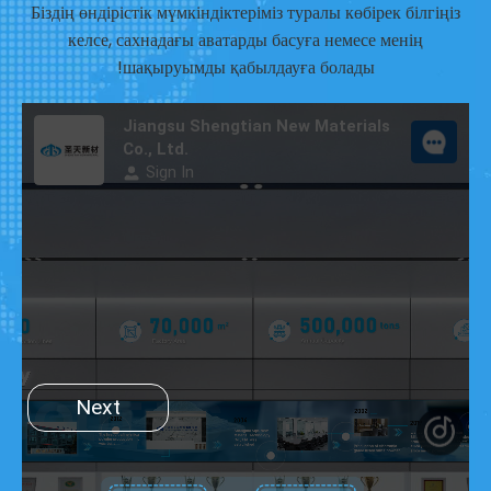
Біздің өндірістік мүмкіндіктеріміз туралы көбірек білгіңіз
келсе, сахнадағы аватарды басуға немесе менің
шақыруымды қабылдауға болады!