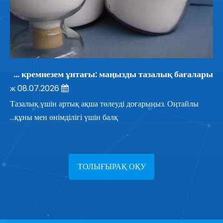
Балқытылған кремнезем ұнтағы: маңызды тазалық бағалары
08.07.2026 ж
Тазалық үшін артық ақша төлеуді доғарыңыз. Оңтайлы
құны мен өнімділігі үшін балқ...
ТОЛЫҒЫРАҚ ОҚУ