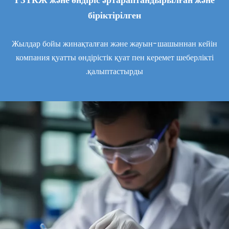
біріктірілген
Жылдар бойы жинақталған және жауын-шашыннан кейін
компания қуатты өндірістік қуат пен керемет шеберлікті
қалыптастырды.