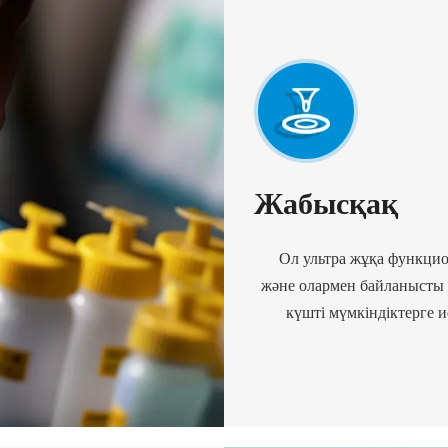
Жабысқақ
Ол ультра жұқа функци
және олармен байланысты қ
күшті мүмкіндіктерге 