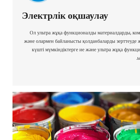
Электрлік оқшаулау
Ол ультра жұқа функционалды материалдарды, ко
және олармен байланысты қолданбаларды зерттеуде ж
күшті мүмкіндіктерге ие және ультра жұқа функц
ы