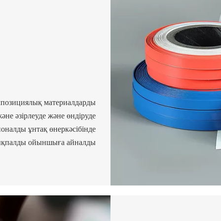
мпозициялық материалдарды
әне әзірлеуде және өндіруде
ионалды ұнтақ өнеркәсібінде
қпалды ойыншыға айналды.