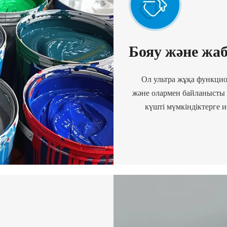
Бояу және жа
Ол ультра жұқа функци
және олармен байланысты қ
күшті мүмкіндіктерге 