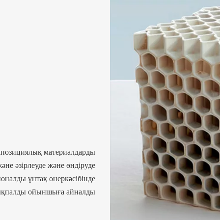
мпозициялық материалдарды
әне әзірлеуде және өндіруде
ионалды ұнтақ өнеркәсібінде
қпалды ойыншыға айналды.