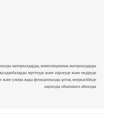
оналды материалдарды, композициялық материалдарды
олданбаларды зерттеуде және әзірлеуде және өндіруде
ие және ультра жұқа функционалды ұнтақ өнеркәсібінде
ықпалды ойыншыға айналды.