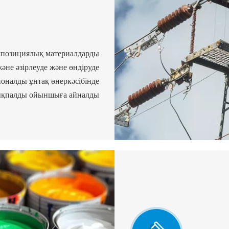
мпозициялық материалдарды
әне әзірлеуде және өндіруде
ионалды ұнтақ өнеркәсібінде
қпалды ойыншыға айналды.