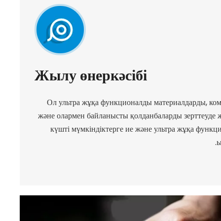
Жылу өнеркәсібі
Ол ультра жұқа функционалды материалдарды, ко
және олармен байланысты қолданбаларды зерттеуде ж
күшті мүмкіндіктерге ие және ультра жұқа функц
ы