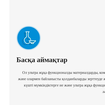
Басқа аймақтар
Ол ультра жұқа функционалды материалдарды, ко
және олармен байланысты қолданбаларды зерттеуде ж
күшті мүмкіндіктерге ие және ультра жұқа функц
ы