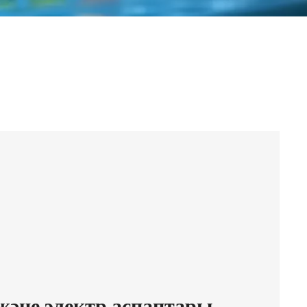
және электр аспаптары