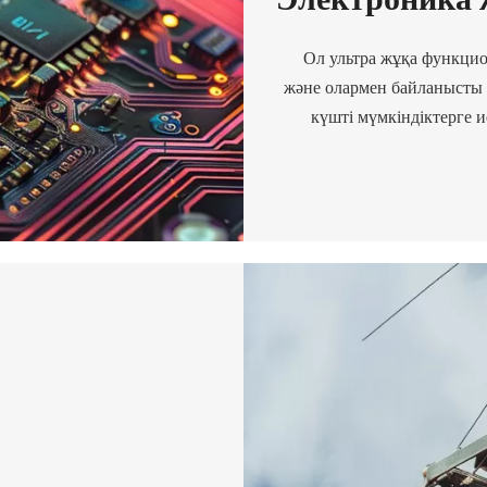
Ол ультра жұқа функци
және олармен байланысты қ
күшті мүмкіндіктерге 