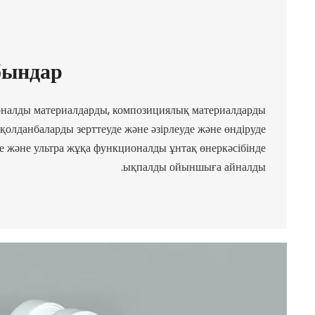
бындар
оналды материалдарды, композициялық материалдарды
олданбаларды зерттеуде және әзірлеуде және өндіруде
ие және ультра жұқа функционалды ұнтақ өнеркәсібінде
ықпалды ойыншыға айналды.