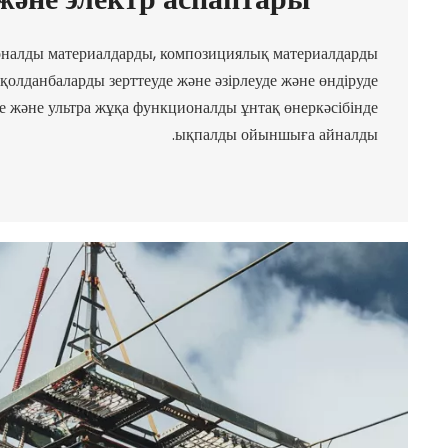
оналды материалдарды, композициялық материалдарды
олданбаларды зерттеуде және әзірлеуде және өндіруде
ие және ультра жұқа функционалды ұнтақ өнеркәсібінде
ықпалды ойыншыға айналды.